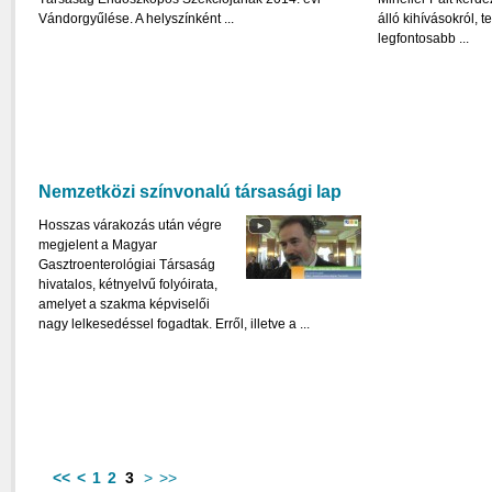
Vándorgyűlése. A helyszínként ...
álló kihívásokról, te
legfontosabb ...
Nemzetközi színvonalú társasági lap
Hosszas várakozás után végre
megjelent a Magyar
Gasztroenterológiai Társaság
hivatalos, kétnyelvű folyóirata,
amelyet a szakma képviselői
nagy lelkesedéssel fogadtak. Erről, illetve a ...
<<
<
1
2
3
>
>>