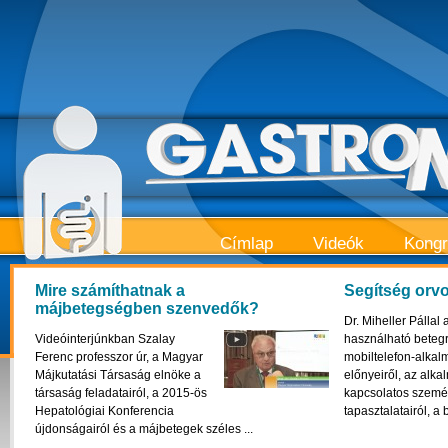
Címlap
Videók
Kong
Mire számíthatnak a
Segítség orv
májbetegségben szenvedők?
Dr. Miheller Pállal
Videóinterjúnkban Szalay
használható betegr
Ferenc professzor úr, a Magyar
mobiltelefon-alkal
Májkutatási Társaság elnöke a
előnyeiről, az alk
társaság feladatairól, a 2015-ös
kapcsolatos szemé
Hepatológiai Konferencia
tapasztalatairól, a 
újdonságairól és a májbetegek széles ...