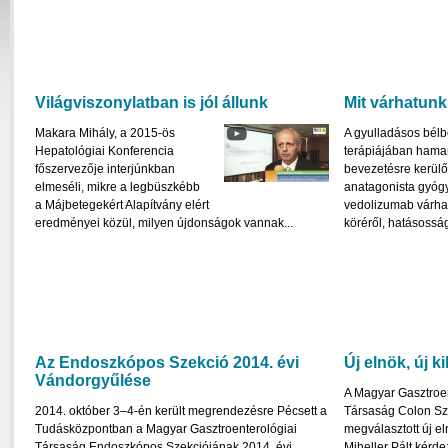
Világviszonylatban is jól állunk
Mit várhatunk
Makara Mihály, a 2015-ös
A gyulladásos bél
Hepatológiai Konferencia
terápiájában hama
főszervezője interjúnkban
bevezetésre kerülő 
elmeséli, mikre a legbüszkébb
anatagonista gyógy
a Májbetegekért Alapítvány elért
vedolizumab várhat
eredményei közül, milyen újdonságok vannak...
köréről, hatásosságá
Az Endoszkópos Szekció 2014. évi
Új elnök, új k
Vándorgyűlése
A Magyar Gasztroen
2014. október 3–4-én került megrendezésre Pécsett a
Társaság Colon Sz
Tudásközpontban a Magyar Gasztroenterológiai
megválasztott új el
Társaság Endoszkópos Szekciójának 2014. évi
Miheller Pált kérde