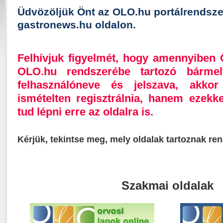
Üdvözöljük Önt az OLO.hu portálrendsze
gastronews.hu oldalon.
Felhívjuk figyelmét, hogy amennyiben
OLO.hu rendszerébe tartozó bárme
felhasználóneve és jelszava, akk
ismételten regisztrálnia, hanem ezekk
tud lépni erre az oldalra is.
Kérjük, tekintse meg, mely oldalak tartoznak re
Szakmai oldalak