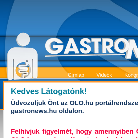
Címlap
Videók
Kong
Kedves Látogatónk!
Üdvözöljük Önt az OLO.hu portálrendsze
gastronews.hu oldalon.
Felhívjuk figyelmét, hogy amennyiben