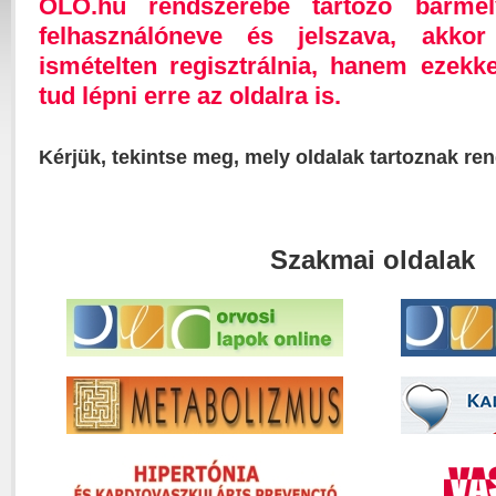
OLO.hu rendszerébe tartozó bárme
felhasználóneve és jelszava, akk
ismételten regisztrálnia, hanem ezekk
tud lépni erre az oldalra is.
Kérjük, tekintse meg, mely oldalak tartoznak re
Szakmai oldalak