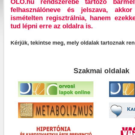
OLO.hu rendszerébe tartozó bárme
felhasználóneve és jelszava, akk
ismételten regisztrálnia, hanem ezekk
tud lépni erre az oldalra is.
Kérjük, tekintse meg, mely oldalak tartoznak re
Szakmai oldalak