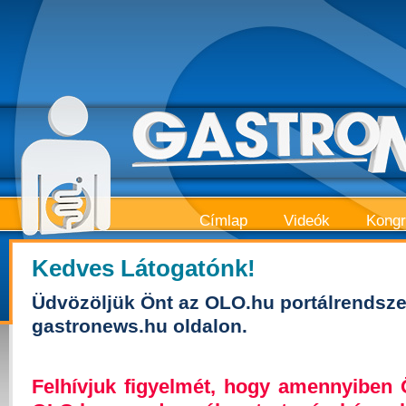
Címlap
Videók
Kong
Kedves Látogatónk!
Üdvözöljük Önt az OLO.hu portálrendsze
gastronews.hu oldalon.
Felhívjuk figyelmét, hogy amennyiben