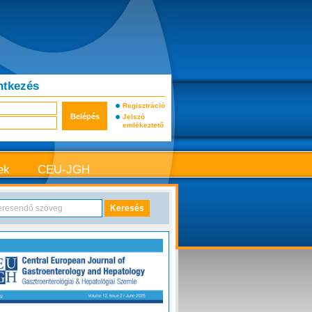
ntkezés
Regisztráció
Jelszó
emlékeztető
ek
CEU-JGH