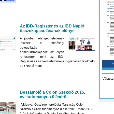
Az IBD-Regiszter és az IBD Napló
összekapcsolásának előnye
A jövőben elengedhetetlenek
lesznek a minőségi
betegellátás
adminisztrációjához az olyan
rendszerek, mint az IBD-
...
Regiszter és az okostelefonokra ingyenesen letölthető
IBD Napló mobil ...
Válassz
Beszámoló a Colon Szekció 2015.
évi tudományos üléséről
A Magyar Gasztroenterológiai Társaság Colon
Szekciója ezévi tudományos ülését 2015. március 6–
7-én Lillafüreden a Palota Szállóban tartotta. A