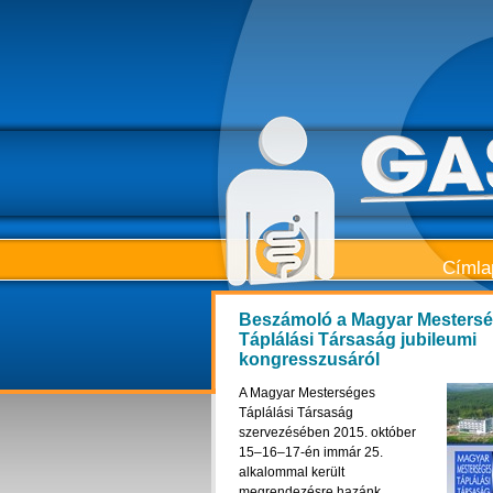
Címla
Beszámoló a Magyar Mester­s
Táplálási Társaság jubileumi
kongresszusáról
A Magyar Mesterséges
Táplálási Társaság
szervezésében 2015. október
15–16–17-én immár 25.
alkalommal került
megrendezésre hazánk