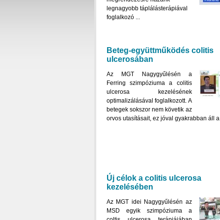
legnagyobb táplálásterápiával
foglalkozó ...
Beteg-együttműködés colitis
ulcerosában
Az MGT Nagygyűlésén a
Ferring szimpóziuma a colitis
ulcerosa kezelésének
optimalizálásával foglalkozott. A
betegek sokszor nem követik az
orvos utasításait, ez jóval gyakrabban áll a 
Új célok a colitis ulcerosa
kezelésében
Az MGT idei Nagygyűlésén az
MSD egyik szimpóziuma a
coltis ulcerosa terápiájában