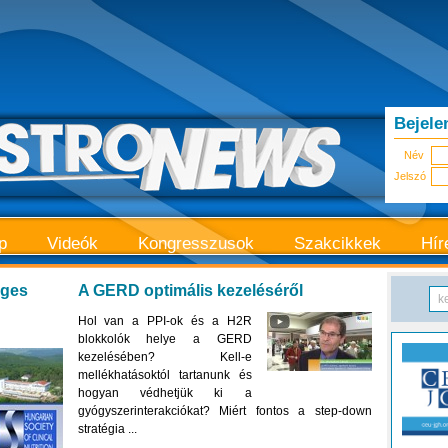
Bejele
Név
Jelszó
p
Videók
Kongresszusok
Szakcikkek
Hír
éges
A GERD optimális kezeléséről
Hol van a PPI-ok és a H2R
blokkolók helye a GERD
kezelésében? Kell-e
mellékhatásoktól tartanunk és
hogyan védhetjük ki a
gyógyszerinterakciókat? Miért fontos a step-down
stratégia ...