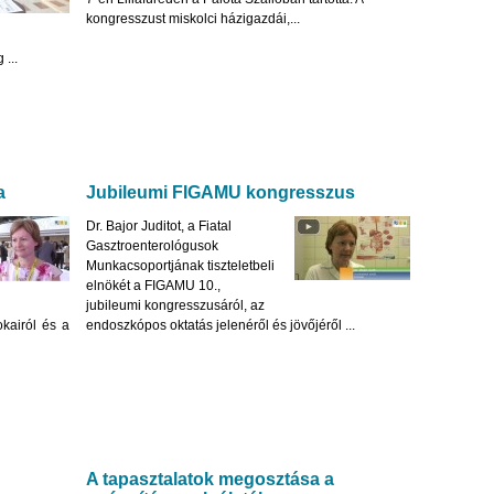
kongresszust miskolci házigazdái,...
...
a
Jubileumi FIGAMU kongresszus
Dr. Bajor Juditot, a Fiatal
Gasztroenterológusok
Munkacsoportjának tiszteletbeli
elnökét a FIGAMU 10.,
jubileumi kongresszusáról, az
okairól és a
endoszkópos oktatás jelenéről és jövőjéről ...
A tapasztalatok megosztása a