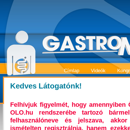
Címlap
Videók
Kong
Kedves Látogatónk!
Felhívjuk figyelmét, hogy amennyiben
OLO.hu rendszerébe tartozó bárme
felhasználóneve és jelszava, akk
ismételten regisztrálnia, hanem ezekk