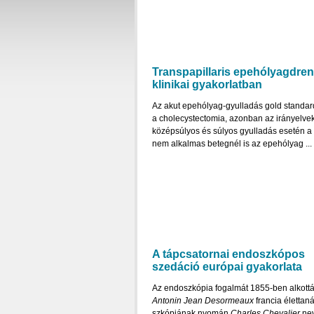
Transpapillaris epehólyagdren
klinikai gyakorlatban
Az akut epehólyag-gyulladás gold standard
a cholecystectomia, azonban az irányelve
középsúlyos és súlyos gyulladás esetén a
nem alkalmas betegnél is az epehólyag ...
A tápcsatornai endoszkópos
szedáció európai gyakorlata
Az endoszkópia fogalmát 1855-ben alkott
Antonin Jean Desormeaux
francia élettaná
szkópjának nyomán
Charles Chevalier
ne