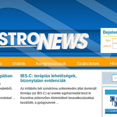
Bejele
Név
Jelszó
p
Videók
Kongresszusok
Szakcikkek
Hír
giában
IBS-C: terápiás lehetőségek,
bizonytalan evidenciák
)
ejtekből,
Az irritábilis bél szindróma székrekedés által dominált
formája (az IBS-C) az esetek egyharmadát teszi ki.
oidokat ...
Kezelése jellemzően életmódbeli beavatkozásokkal
kezdődik; a gyógyszerek ...