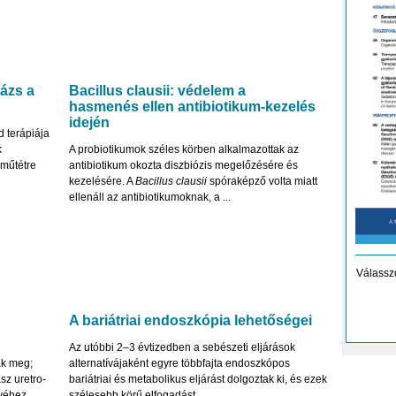
ázs a
Bacillus clausii: védelem a
hasmenés ellen antibiotikum-kezelés
idején
 terápiája
k
A probiotikumok széles körben alkalmazottak az
 műtétre
antibiotikum okozta diszbiózis megelőzésére és
kezelésére. A
Bacillus clausii
spóraképző volta miatt
ellenáll az antibiotikumoknak, a ...
Válassz
A bariátriai endoszkópia lehetőségei
Az utóbbi 2–3 évtizedben a sebészeti eljárások
ák meg;
alternatívájaként egyre többfajta endoszkópos
sz uretro­
bariátriai és metabolikus eljárást dolgoztak ki, és ezek
véhez
szélesebb körű elfogadást ...