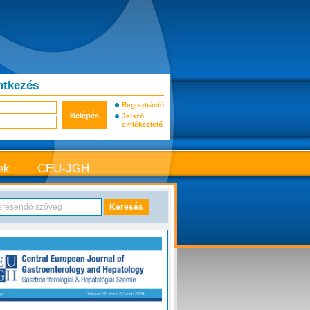
ntkezés
Regisztráció
Jelszó
emlékeztető
ek
CEU-JGH