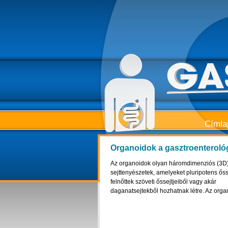
Címla
Organoidok a gasztroenteroló
Az organoidok olyan háromdimenziós (3D
sejttenyészetek, amelyeket pluripotens őss
felnőttek szöveti őssejtjeiből vagy akár
daganatsejtekből hozhatnak létre. Az organ