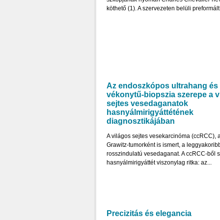
köthető (1). A szervezeten belüli preformált 
Az endoszkópos ultrahang és
vékonytű-biopszia szerepe a v
sejtes vesedaganatok
hasnyálmirigyáttétének
diagnosztikájában
A világos sejtes vesekarcinóma (ccRCC), 
Grawitz-tumorként is ismert, a leggyakoribb
rosszindulatú vesedaganat. A ccRCC-ből 
hasnyálmirigyáttét viszonylag ritka: az...
Precizitás és elegancia