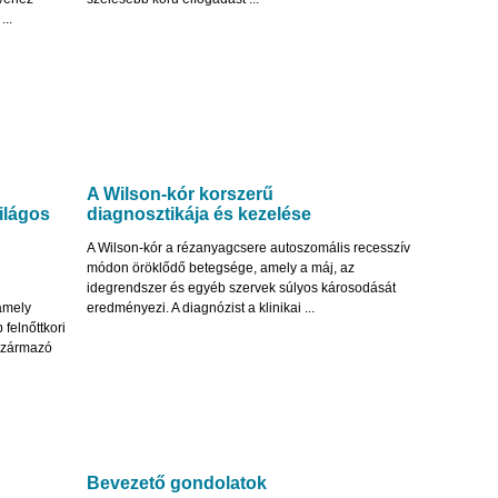
...
A Wilson-kór korszerű
ilágos
diagnosztikája és kezelése
A Wilson-kór a rézanyagcsere autoszomális recesszív
módon öröklődő betegsége, amely a máj, az
idegrendszer és egyéb szervek súlyos károsodását
amely
eredményezi. A diagnózist a klinikai ...
 felnőttkori
származó
Bevezető gondolatok