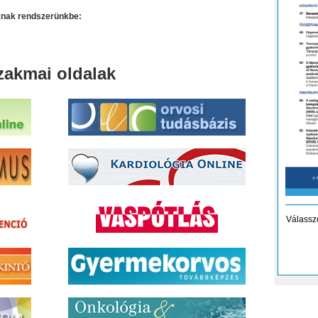
oznak rendszerünkbe:
zakmai oldalak
Válassz