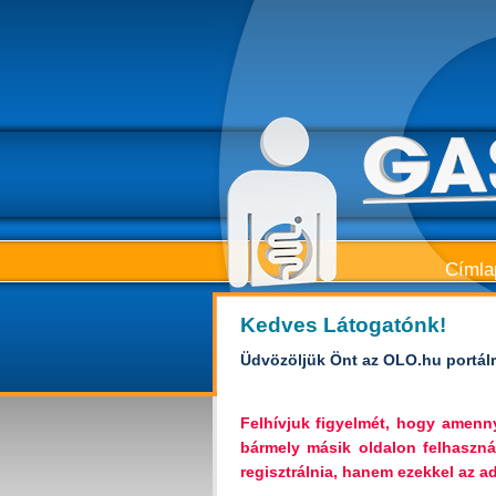
Címla
Kedves Látogatónk!
Üdvözöljük Önt az OLO.hu portálr
Felhívjuk figyelmét, hogy amen
bármely másik oldalon felhaszná
regisztrálnia, hanem ezekkel az ada