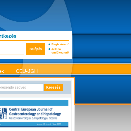
ntkezés
Regisztráció
Jelszó
emlékeztető
ek
CEU-JGH