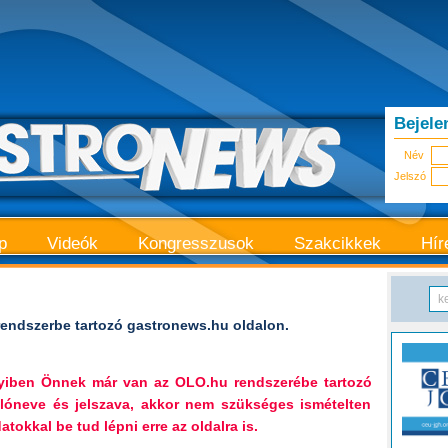
Bejele
Név
Jelszó
p
Videók
Kongresszusok
Szakcikkek
Hír
endszerbe tartozó gastronews.hu oldalon.
nyiben Önnek már van az OLO.hu rendszerébe tartozó
lóneve és jelszava, akkor nem szükséges ismételten
tokkal be tud lépni erre az oldalra is.