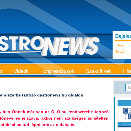
Bejele
Név
Jelszó
p
Videók
Kongresszusok
Szakcikkek
Hír
endszerbe tartozó gastronews.hu oldalon.
nyiben Önnek már van az OLO.hu rendszerébe tartozó
lóneve és jelszava, akkor nem szükséges ismételten
tokkal be tud lépni erre az oldalra is.