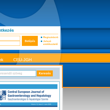
ntkezés
Regisztráció
Jelszó
emlékeztető
ek
CEU-JGH