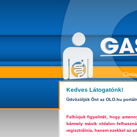
Címla
Kedves Látogatónk!
Üdvözöljük Önt az OLO.hu portálr
Felhívjuk figyelmét, hogy amen
bármely másik oldalon felhaszná
regisztrálnia, hanem ezekkel az ada