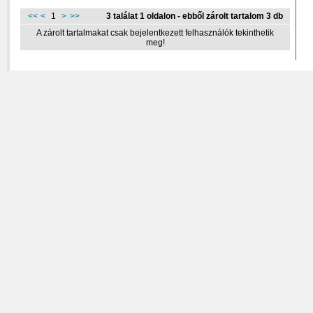
<<
<
1
>
>>
3 találat 1 oldalon - ebből zárolt tartalom 3 db
A zárolt tartalmakat csak bejelentkezett felhasználók tekinthetik
meg!