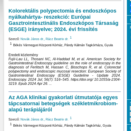
Kolorektális polypectomia és endoszkópos
nyálkahártya- reszekció: Európai
Gasztrointesztinális Endoszkópos Társaság
(ESGE) irányelve; 2024. évi frissítés
1
Szerző:
Novák János dr., Rácz Beatrix dr.
1
Békés Vármegyei Központi Kórház, Pándy Kálmán Tagkórháza, Gyula
Eredeti közlemény
Fujii-Lau LL, Thosani NC, Al-Haddad M, et al. American Society for
Gastrointestinal Endoscopy guideline on the role of endoscopy in the
diagnosis of Ferlitsch M, Hassan C, Bisschops R, et al. Colorectal
polypectomy and endoscopic mucosal resection: European Society of
Gastrointestinal Endoscopy (ESGE) Guideline - Update 2024.
Endoscopy. 2024 Jul; 56(7): 516–545. https://doi.org/ 10.1055/a-2304-
3219. Epub 2024 Apr 26. ...
Az AGA klinikai gyakorlati útmutatója egyes
tápcsatornai betegségek székletmikrobiom-
alapú terápiájáról
1
Szerző:
Novák János dr., Rácz Beatrix dr.
1
Békés Vármegyei Központi Kórház, Pándy Kálmán Tagkórház, Gyula