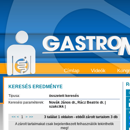
Címlap
Videók
Kong
R
KERESÉS EREDMÉNYE
Típusa:
összetett keresés
Keresési paraméterek:
Novák János dr., Rácz Beatrix dr. |
szakcikk |
<<
<
1
>
>>
3 találat 1 oldalon - ebből zárolt tartalom 3 db
A zárolt tartalmakat csak bejelentkezett felhasználók tekinthetik
meg!