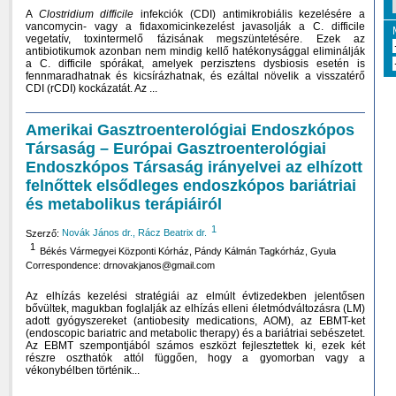
A
Clostridium difficile
infekciók (CDI) antimikrobiális kezelésére a
vancomycin- vagy a fidaxomicinkezelést javasolják a C. difficile
vegetatív, toxintermelő fázisának megszüntetésére. Ezek az
antibiotikumok azonban nem mindig kellő hatékonysággal eliminálják
a C. difficile spórákat, amelyek perzisztens dysbiosis esetén is
fennmaradhatnak és kicsírázhatnak, és ezáltal növelik a visszatérő
CDI (rCDI) kockázatát. Az ...
Amerikai Gasztroenterológiai Endoszkópos
Társaság – Európai Gasztroenterológiai
Endoszkópos Társaság irányelvei az elhízott
felnőttek elsődleges endoszkópos bariátriai
és metabolikus terápiáiról
1
Szerző:
Novák János dr., Rácz Beatrix dr.
1
Békés Vármegyei Központi Kórház, Pándy Kálmán Tagkórház, Gyula
Correspondence: drnovakjanos@gmail.com
Az elhízás kezelési stratégiái az elmúlt évtizedekben jelentősen
bővültek, magukban foglalják az elhízás elleni életmódváltozásra (LM)
adott gyógyszereket (antiobesity medications, AOM), az EBMT-ket
(endo­scopic bariatric and metabolic therapy) és a bariátriai sebészetet.
Az EBMT szempontjából számos eszközt fejlesztettek ki, ezek két
részre oszthatók attól függően, hogy a gyomorban vagy a
vékonybélben történik...