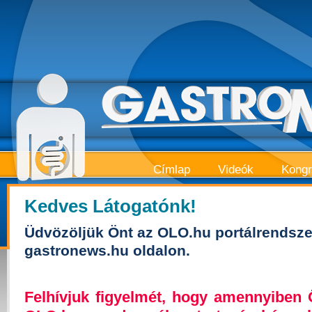
Címlap
Videók
Kong
Kedves Látogatónk!
Üdvözöljük Önt az OLO.hu portálrendsze
gastronews.hu oldalon.
Felhívjuk figyelmét, hogy amennyiben