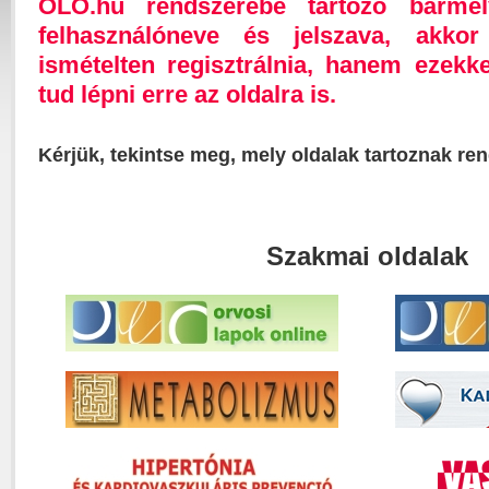
OLO.hu rendszerébe tartozó bárme
felhasználóneve és jelszava, akk
ismételten regisztrálnia, hanem ezekk
tud lépni erre az oldalra is.
Kérjük, tekintse meg, mely oldalak tartoznak re
Szakmai oldalak