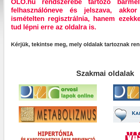
OLO.hu rendszerébe tartozó bárme
felhasználóneve és jelszava, akk
ismételten regisztrálnia, hanem ezekk
tud lépni erre az oldalra is.
Kérjük, tekintse meg, mely oldalak tartoznak re
Szakmai oldalak