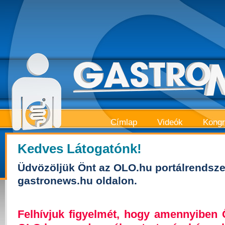
Címlap
Videók
Kong
Kedves Látogatónk!
Üdvözöljük Önt az OLO.hu portálrendsze
gastronews.hu oldalon.
Felhívjuk figyelmét, hogy amennyiben