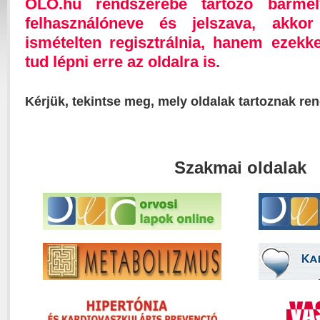
OLO.hu rendszerébe tartozó bárme
felhasználóneve és jelszava, akk
ismételten regisztrálnia, hanem ezekk
tud lépni erre az oldalra is.
Kérjük, tekintse meg, mely oldalak tartoznak re
Szakmai oldalak