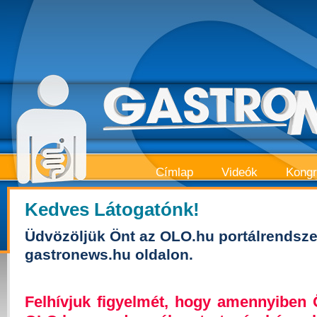
Címlap
Videók
Kong
Kedves Látogatónk!
Üdvözöljük Önt az OLO.hu portálrendsze
gastronews.hu oldalon.
Felhívjuk figyelmét, hogy amennyiben