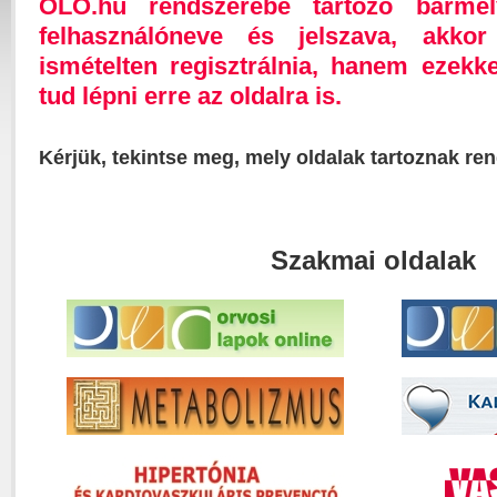
OLO.hu rendszerébe tartozó bárme
felhasználóneve és jelszava, akk
ismételten regisztrálnia, hanem ezekk
tud lépni erre az oldalra is.
Kérjük, tekintse meg, mely oldalak tartoznak re
Szakmai oldalak