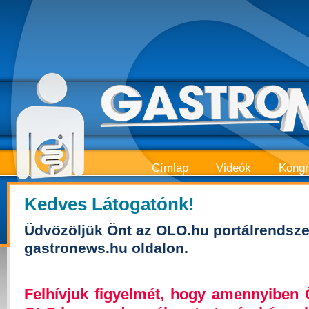
Címlap
Videók
Kong
Kedves Látogatónk!
Üdvözöljük Önt az OLO.hu portálrendsze
gastronews.hu oldalon.
Felhívjuk figyelmét, hogy amennyiben