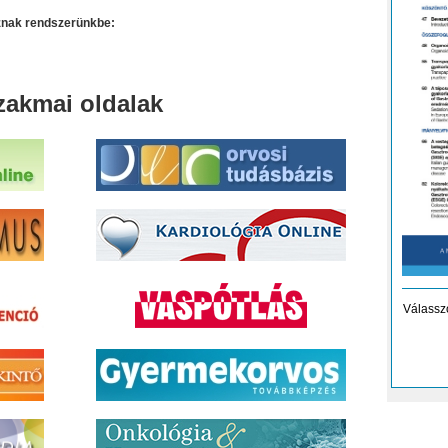
oznak rendszerünkbe:
zakmai oldalak
Válassz