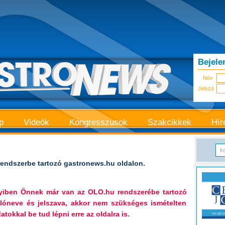
Bejele
Név
Jelszó
p
Videók
Kongresszusok
Szakcikkek
Hír
endszerbe tartozó gastronews.hu oldalon.
nyiben Önnek már van az OLO.hu rendszerébe tartozó
lóneve és jelszava, akkor nem szükséges ismételten
tokkal be tud lépni erre az oldalra is.