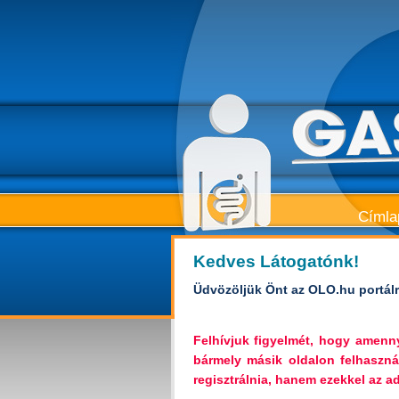
Címla
Kedves Látogatónk!
Üdvözöljük Önt az OLO.hu portálr
Felhívjuk figyelmét, hogy amen
bármely másik oldalon felhaszná
regisztrálnia, hanem ezekkel az ada