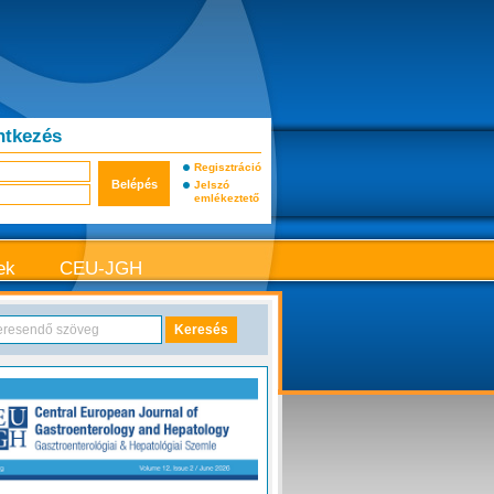
ntkezés
Regisztráció
Jelszó
emlékeztető
ek
CEU-JGH