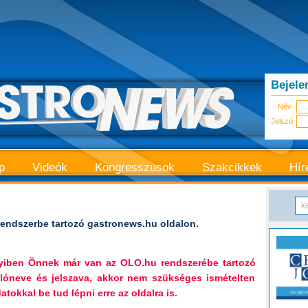
Bejele
Név
Jelszó
p
Videók
Kongresszusok
Szakcikkek
Hír
endszerbe tartozó gastronews.hu oldalon.
nyiben Önnek már van az OLO.hu rendszerébe tartozó
lóneve és jelszava, akkor nem szükséges ismételten
tokkal be tud lépni erre az oldalra is.