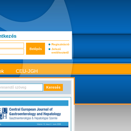
ntkezés
Regisztráció
Jelszó
emlékeztető
ek
CEU-JGH