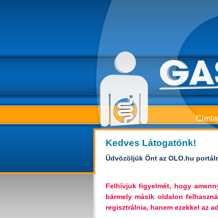
Címla
Kedves Látogatónk!
Üdvözöljük Önt az OLO.hu portálr
Felhívjuk figyelmét, hogy amen
bármely másik oldalon felhaszná
regisztrálnia, hanem ezekkel az ada