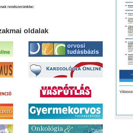
oznak rendszerünkbe:
zakmai oldalak
Válassz