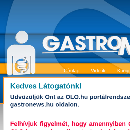
Címlap
Videók
Kong
Kedves Látogatónk!
Üdvözöljük Önt az OLO.hu portálrendsze
gastronews.hu oldalon.
Felhívjuk figyelmét, hogy amennyiben