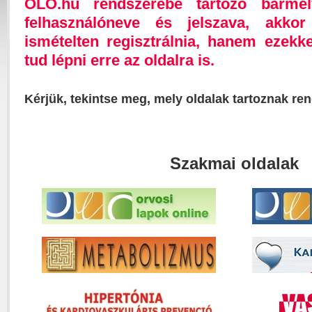
OLO.hu rendszerébe tartozó bárme
felhasználóneve és jelszava, akk
ismételten regisztrálnia, hanem ezekk
tud lépni erre az oldalra is.
Kérjük, tekintse meg, mely oldalak tartoznak re
Szakmai oldalak