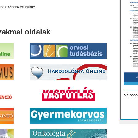
oznak rendszerünkbe:
zakmai oldalak
Válassz