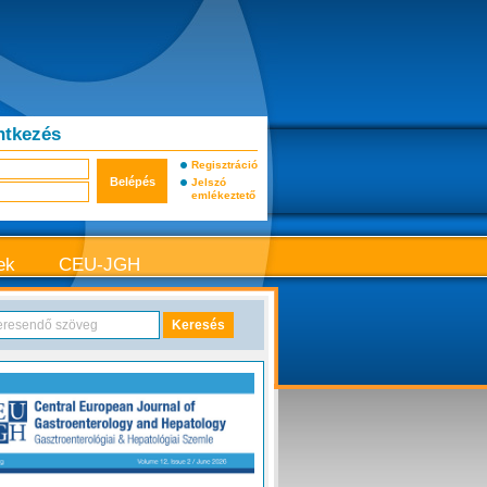
ntkezés
Regisztráció
Jelszó
emlékeztető
ek
CEU-JGH