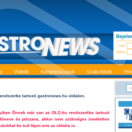
Bejele
Név
Jelszó
p
Videók
Kongresszusok
Szakcikkek
Hír
endszerbe tartozó gastronews.hu oldalon.
nyiben Önnek már van az OLO.hu rendszerébe tartozó
lóneve és jelszava, akkor nem szükséges ismételten
tokkal be tud lépni erre az oldalra is.