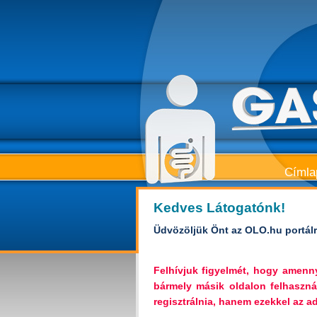
Címla
Kedves Látogatónk!
Üdvözöljük Önt az OLO.hu portálr
Felhívjuk figyelmét, hogy amen
bármely másik oldalon felhaszná
regisztrálnia, hanem ezekkel az ada