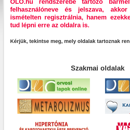
OLO.hu rendszerébe tartozó bárme
felhasználóneve és jelszava, akk
ismételten regisztrálnia, hanem ezekk
tud lépni erre az oldalra is.
Kérjük, tekintse meg, mely oldalak tartoznak re
Szakmai oldalak