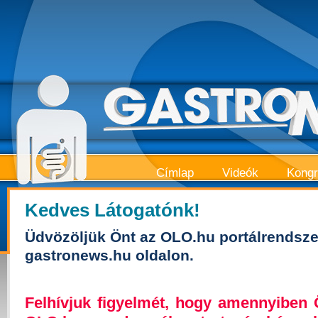
Címlap
Videók
Kong
Kedves Látogatónk!
Üdvözöljük Önt az OLO.hu portálrendsze
gastronews.hu oldalon.
Felhívjuk figyelmét, hogy amennyiben