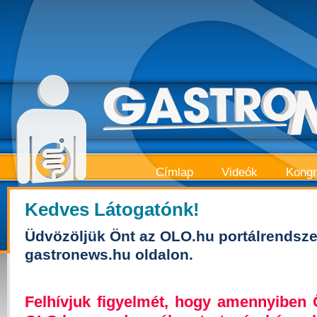
Címlap
Videók
Kong
Kedves Látogatónk!
Üdvözöljük Önt az OLO.hu portálrendsze
gastronews.hu oldalon.
Felhívjuk figyelmét, hogy amennyiben