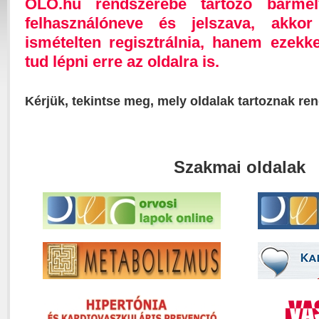
OLO.hu rendszerébe tartozó bárme
felhasználóneve és jelszava, akk
ismételten regisztrálnia, hanem ezekk
tud lépni erre az oldalra is.
Kérjük, tekintse meg, mely oldalak tartoznak re
Szakmai oldalak