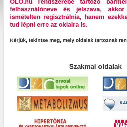
OLO.hu rendszerébe tartozó bárme
felhasználóneve és jelszava, akk
ismételten regisztrálnia, hanem ezekk
tud lépni erre az oldalra is.
Kérjük, tekintse meg, mely oldalak tartoznak re
Szakmai oldalak