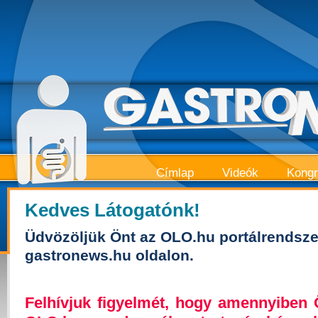
Címlap
Videók
Kong
Kedves Látogatónk!
Üdvözöljük Önt az OLO.hu portálrendsze
gastronews.hu oldalon.
Felhívjuk figyelmét, hogy amennyiben