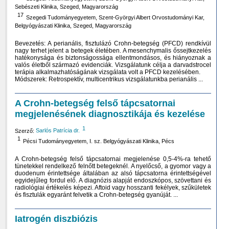
Sebészeti Klinika, Szeged, Magyarország
17
Szegedi Tudományegyetem, Szent-Györgyi Albert Orvostudományi Kar,
Belgyógyászati Klinika, Szeged, Magyarország
Bevezetés: A perianális, fisztulázó Crohn-betegség (PFCD) rendkívül
nagy terhet jelent a betegek életében. A mesenchymalis őssejtkezelés
hatékonysága és biztonságossága ellentmondásos, és hiányoznak a
valós életből származó evidenciák. Vizsgálatunk célja a darvadstrocel
terápia alkalmazhatóságának vizsgálata volt a PFCD kezelésében.
Módszerek: Retrospektív, multicentrikus vizsgálatunkba perianális ...
A Crohn-betegség felső tápcsatornai
megjelenésének diagnosztikája és kezelése
1
Szerző:
Sarlós Patrícia dr.
1
Pécsi Tudományegyetem, I. sz. Belgyógyászati Klinika, Pécs
A Crohn-betegség felső tápcsatornai megjelenése 0,5-4%-ra tehető
tünetekkel rendelkező felnőtt betegeknél. A nyelőcső, a gyomor vagy a
duodenum érintettsége általában az alsó tápcsatorna érintettségével
egyidejűleg fordul elő. A diagnózis alapját endoszkópos, szövettani és
radiológiai értékelés képezi. Aftoid vagy hosszanti fekélyek, szűkületek
és fisztulák egyaránt felvetik a Crohn-betegség gyanúját. ...
Iatrogén diszbiózis