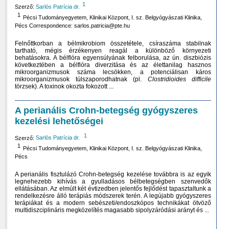
1
Szerző:
Sarlós Patrícia dr.
1
Pécsi Tudományegyetem, Klinikai Központ, I. sz. Belgyógyászati Klinika,
Pécs Correspondence: sarlos.patricia@pte.hu
Felnőttkorban a bélmikrobiom összetétele, csíraszáma stabilnak
tartható, mégis érzékenyen reagál a különböző környezeti
behatásokra. A bélflóra egyensúlyának felborulása, az ún. diszbiózis
következtében a bélflóra diverzitása és az élettanilag hasznos
mikroorganizmusok száma lecsökken, a potenciálisan káros
mikroorganizmusok túlszaporodhatnak (pl.
Clostridioides difficile
törzsek). A toxinok okozta fokozott ...
A perianális Crohn-betegség gyógyszeres
kezelési lehetőségei
1
Szerző:
Sarlós Patrícia dr.
1
Pécsi Tudományegyetem, Klinikai Központ, I. sz. Belgyógyászati Klinika,
Pécs
A perianális fisztulázó Crohn-betegség kezelése továbbra is az egyik
legnehezebb kihívás a gyulladásos bélbetegségben szenvedők
ellátásában. Az elmúlt két évtizedben jelentős fejlődést tapasztaltunk a
rendelkezésre álló terápiás módszerek terén. A legújabb gyógyszeres
terápiákat és a modern sebészeti/endoszkópos technikákat ötvöző
multidiszciplináris megközelítés magasabb sipolyzáródási arányt és ...