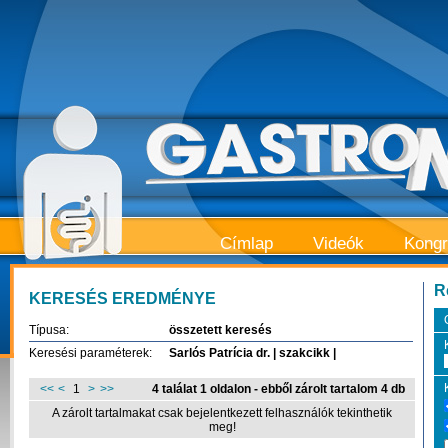
Címlap
Videók
Kong
R
KERESÉS EREDMÉNYE
Típusa:
összetett keresés
Keresési paraméterek:
Sarlós Patrícia dr. | szakcikk |
<<
<
1
>
>>
4 találat 1 oldalon - ebből zárolt tartalom 4 db
A zárolt tartalmakat csak bejelentkezett felhasználók tekinthetik
meg!