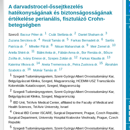
A darvadstrocel-őssejtkezelés
hatékonyságának és biztonságosságának
értékelése perianális, fisztulázó Crohn-
betegségben
1
2
3
Szerző:
Bacsur Péter dr.
Csák Stefánia dr.
Daniel Shaham dr.
4
5
6
Zuzana Serclova dr.
Resál Tamás dr.
Farkas Bernadett dr.
Sarlós
7
8
9
10
Patrícia dr.
Miheller Pál dr.
Nitsan Maharshak dr.
Meir Zemel dr.
11
Ariella Shitrit dr.
Bálint Anita dr., Fábián Anna dr., Bor Renáta dr., Bősze
12
13
Zsófia dr., Ivány Emese dr., Szepes Zoltán dr.
Farkas Klaudia dr.
14
15
Katerina Vlkova dr.
Aneta Tremerova dr., Petra Zuskova dr.
Ábrahám
16
17
Szabolcs dr.
Molnár Tamás dr.
1
Szegedi Tudományegyetem, Szent-Györgyi Albert Orvostudományi Kar,
Belgyógyászati Klinika, Szeged, Magyarország; HCEMM-USZ Transzlációs
Kolorektális Kutatócsoport, Szeged, Magyarország
2
Szegedi Tudományegyetem, Szent-Györgyi Albert Orvostudományi Kar,
Belgyógyászati Klinika, Szeged, Magyarország
3
IBD Unit, Tel Aviv Medical Center, affiliated to the Faculty of Medical and
Health Sciences, Tel Aviv University, Israel
4
Clinical IBD Center ISCARE, Surgical Department, Prague, Czech Republic;
Surgical Department, University Hospital Kralovske Vinohrady, Prague, Czech
Republic
5
Szegedi Tudományegyetem, Szent-Györgyi Albert Orvostudományi Kar,