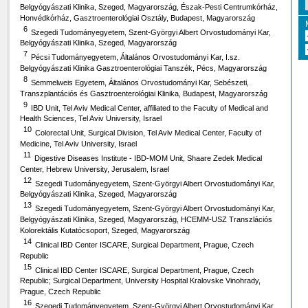
Belgyógyászati Klinika, Szeged, Magyarország, Észak-Pesti Centrumkórház,
Honvédkórház, Gasztroenterológiai Osztály, Budapest, Magyarország
6
Szegedi Tudományegyetem, Szent-Györgyi Albert Orvostudományi Kar,
Belgyógyászati Klinika, Szeged, Magyarország
7
Pécsi Tudományegyetem, Általános Orvostudományi Kar, I.sz.
Belgyógyászati Klinika Gasztroenterológiai Tanszék, Pécs, Magyarország
8
Semmelweis Egyetem, Általános Orvostudományi Kar, Sebészeti,
Transzplantációs és Gasztroenterológiai Klinika, Budapest, Magyarország
9
IBD Unit, Tel Aviv Medical Center, affiliated to the Faculty of Medical and
Health Sciences, Tel Aviv University, Israel
10
Colorectal Unit, Surgical Division, Tel Aviv Medical Center, Faculty of
Medicine, Tel Aviv University, Israel
11
Digestive Diseases Institute - IBD-MOM Unit, Shaare Zedek Medical
Center, Hebrew University, Jerusalem, Israel
12
Szegedi Tudományegyetem, Szent-Györgyi Albert Orvostudományi Kar,
Belgyógyászati Klinika, Szeged, Magyarország
13
Szegedi Tudományegyetem, Szent-Györgyi Albert Orvostudományi Kar,
Belgyógyászati Klinika, Szeged, Magyarország, HCEMM-USZ Transzlációs
Kolorektális Kutatócsoport, Szeged, Magyarország
14
Clinical IBD Center ISCARE, Surgical Department, Prague, Czech
Republic
15
Clinical IBD Center ISCARE, Surgical Department, Prague, Czech
Republic; Surgical Department, University Hospital Kralovske Vinohrady,
Prague, Czech Republic
16
Szegedi Tudományegyetem, Szent-Györgyi Albert Orvostudományi Kar,