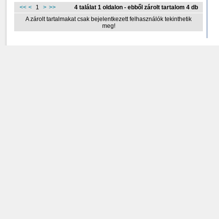
<<
<
1
>
>>
4 találat 1 oldalon - ebből zárolt tartalom 4 db
A zárolt tartalmakat csak bejelentkezett felhasználók tekinthetik
meg!