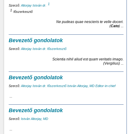
1
Szerző:
Altorjay István dr.
1
főszerkesztő
Ne pudeas quae nescieris te velle doceri.
(
Cato
) ...
Bevezető gondolatok
Szerző:
Altorjay István dr. főszerkesztő
Scientia nihil aliud est quam veritatis imago.
(Vergilius) ...
Bevezető gondolatok
Szerző:
Altorjay István dr. főszerkesztő
István Altorjay, MD Editor-in-chief
...
Bevezető gondolatok
Szerző:
István Altorjay, MD
...