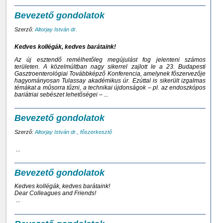
Bevezető gondolatok
Szerző:
Altorjay István dr.
Kedves kollégák, kedves barátaink!
Az új esztendő remélhetőleg megújulást fog jelenteni számos
területen. A közelmúltban nagy sikerrel zajlott le a 23. Budapesti
Gasztroenterológiai Továbbképző Konferencia, amelynek főszervezője
hagyományosan
Tulassay akadémikus úr.
Ezúttal is sikerült izgalmas
témákat a műsorra tűzni, a technikai újdonságok – pl. az endoszkópos
bariátriai sebészet lehetőségei – ...
Bevezető gondolatok
Szerző:
Altorjay István dr., főszerkesztő
...
Bevezető gondolatok
Kedves kollégák, kedves barátaink!
Dear Colleagues and Friends!
...