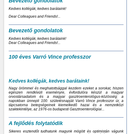
Bevezető gondolatok
Kedves kollégák, kedves barátaink!
Dear Colleagues and Friends!...
Bevezető gondolatok
Kedves kollégák, kedves barátaink!
Dear Colleagues and Friends!...
100 éves Varró Vince professzor
Kedves kollégák, kedves barátaink!
Nagy örömmel és meghatottsággal kezdem ezeket a sorokat, hiszen
egészen rendkívüli eseményre, évfordulóra készül a magyar
orvostársadalom és a magyar gasztroenterológus-­közösség: a
napokban ünnepli 100. születésnapját
Varró Vince professzor úr,
a
tápcsatorna betegségeinek kiemelkedő hazai és a nemzetközi
szaktekintélye, az 1976-os budapesti Gasztroenterológiai...
A fejlődés folytatódik
Sikeres esztendőt tudhatunk magunk mögött és optimistán vágunk