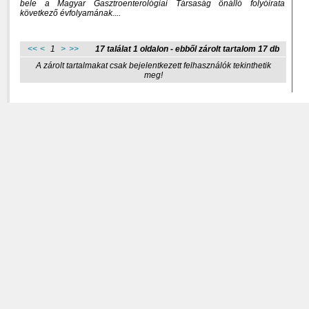
bele a Magyar Gasztroenterológiai Társaság önálló folyóirata
következő évfolyamának....
<<
<
1
>
>>
17 találat 1 oldalon - ebből zárolt tartalom 17 db
A zárolt tartalmakat csak bejelentkezett felhasználók tekinthetik
meg!