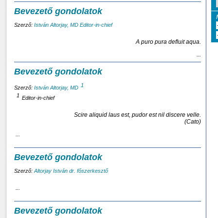
Bevezető gondolatok
Szerző:
István Altorjay, MD Editor-in-chief
A puro pura defluit aqua.
...
Bevezető gondolatok
1
Szerző:
István Altorjay, MD
1
Editor-in-chief
Scire aliquid laus est, pudor est nil discere velle.
(
Cato
)
...
Bevezető gondolatok
Szerző:
Altorjay István dr. főszerkesztő
...
Bevezető gondolatok