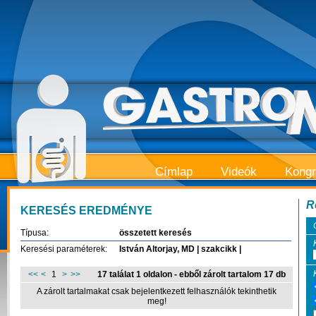
Címlap
Videók
Kong
R
KERESÉS EREDMÉNYE
Típusa:
összetett keresés
Keresési paraméterek:
István Altorjay, MD | szakcikk |
<<
<
1
>
>>
17 találat 1 oldalon - ebből zárolt tartalom 17 db
A zárolt tartalmakat csak bejelentkezett felhasználók tekinthetik
meg!