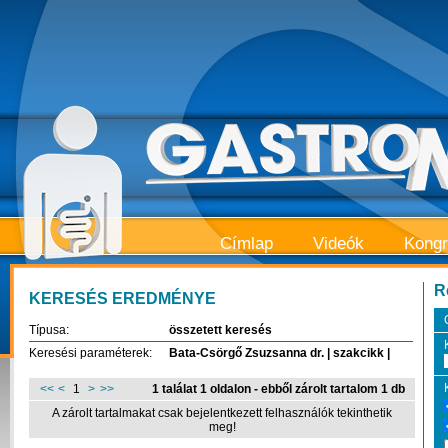
Címlap
Videók
Kong
R
KERESÉS EREDMÉNYE
Típusa:
összetett keresés
Keresési paraméterek:
Bata-Csörgő Zsuzsanna dr. | szakcikk |
<<
<
1
>
>>
1 találat 1 oldalon - ebből zárolt tartalom 1 db
A zárolt tartalmakat csak bejelentkezett felhasználók tekinthetik
meg!