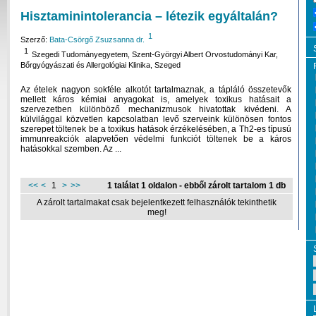
Hisztaminintolerancia – létezik egyáltalán?
1
Szerző:
Bata-Csörgő Zsuzsanna dr.
1
Szegedi Tudományegyetem, Szent-Györgyi Albert Orvostudományi Kar,
Bőrgyógyászati és Allergológiai Klinika, Szeged
Az ételek nagyon sokféle alkotót tartalmaznak, a tápláló összetevők
mellett káros kémiai anyagokat is, amelyek toxikus hatásait a
szervezetben különböző mechanizmusok hivatottak kivédeni. A
külvilággal közvetlen kapcsolatban levő szerveink különösen fontos
szerepet töltenek be a toxikus hatások érzékelésében, a Th2-es típusú
immunreakciók alapvetően védelmi funkciót töltenek be a káros
hatásokkal szemben. Az ...
<<
<
1
>
>>
1 találat 1 oldalon - ebből zárolt tartalom 1 db
A zárolt tartalmakat csak bejelentkezett felhasználók tekinthetik
meg!